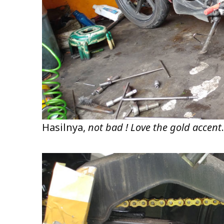
Hasilnya,
not bad ! Love the gold accent
.