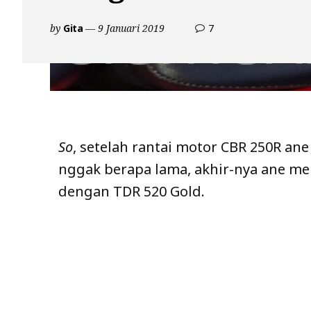
comments
by
Gita
9 Januari 2019
7
on
Ganti
Rantai
Honda
CBR
250R
Dengan
So
, setelah rantai motor CBR 250R an
TDR
Gold
nggak berapa lama, akhir-nya ane me
520
dengan TDR 520 Gold.