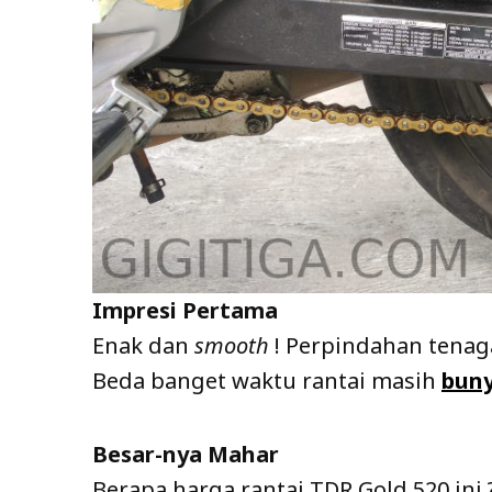
Impresi Pertama
Enak dan
smooth
! Perpindahan tenaga
Beda banget waktu rantai masih
buny
Besar-nya Mahar
Berapa harga rantai TDR Gold 520 ini 