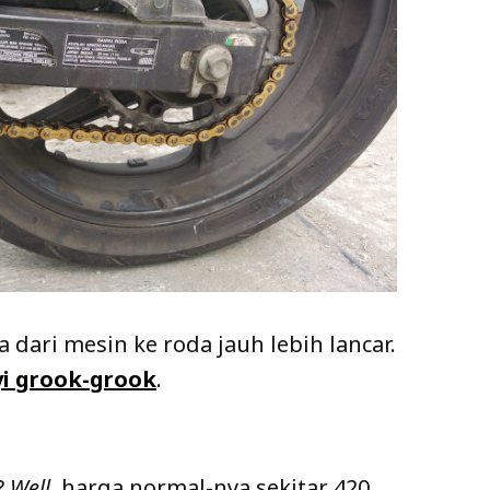
 dari mesin ke roda jauh lebih lancar.
i grook-grook
.
?
Well
, harga normal-nya sekitar 420