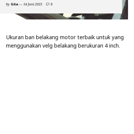
comments
by
Gita
14 Juni 2025
0
on
Ban
Motor
Ukuran
Terbaik
Untuk
Ukuran ban belakang motor terbaik untuk yang
Velg
menggunakan velg belakang berukuran 4 inch.
Berukuran
4
Inch