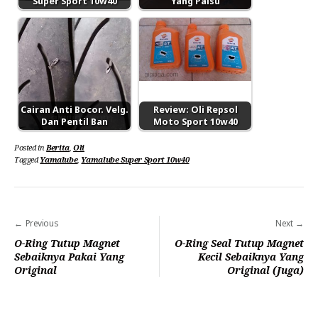
Super Sport 10w40
Yang Palsu
Cairan Anti Bocor. Velg.
Review: Oli Repsol
Dan Pentil Ban
Moto Sport 10w40
Posted in
Berita
,
Oli
Tagged
Yamalube
,
Yamalube Super Sport 10w40
Navigasi
Previous
Next
pos
O-Ring Tutup Magnet
O-Ring Seal Tutup Magnet
Sebaiknya Pakai Yang
Kecil Sebaiknya Yang
Original
Original (Juga)