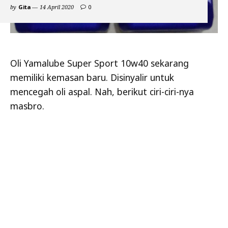
comments
by
Gita
14 April 2020
0
on
Kemasan
Baru
Oli
Yamalube
Super
Oli Yamalube Super Sport 10w40 sekarang
Sport
memiliki kemasan baru. Disinyalir untuk
10w40.
Anti
mencegah oli aspal. Nah, berikut ciri-ciri-nya
Palsu
!
masbro.