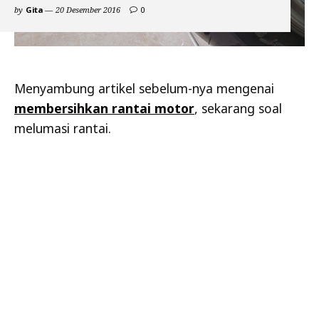
comments
by
Gita
20 Desember 2016
0
on
Yuk
Kita
Lumasin
Rantai
Motor
Menyambung artikel sebelum-nya mengenai
Kesayangan
membersihkan rantai motor
, sekarang soal
melumasi rantai.