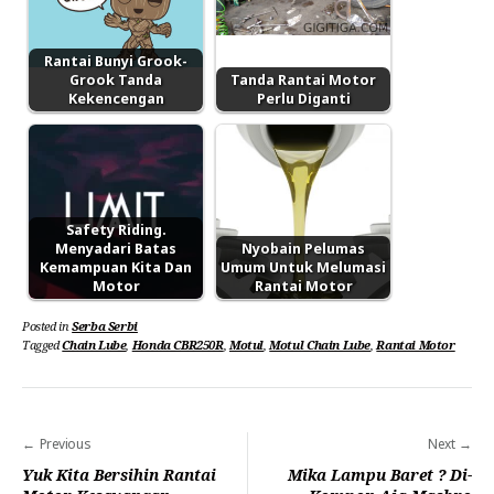
Rantai Bunyi Grook-
Grook Tanda
Tanda Rantai Motor
Kekencengan
Perlu Diganti
Safety Riding.
Menyadari Batas
Nyobain Pelumas
Kemampuan Kita Dan
Umum Untuk Melumasi
Motor
Rantai Motor
Posted in
Serba Serbi
Tagged
Chain Lube
,
Honda CBR250R
,
Motul
,
Motul Chain Lube
,
Rantai Motor
Navigasi
Previous
Next
pos
Yuk Kita Bersihin Rantai
Mika Lampu Baret ? Di-