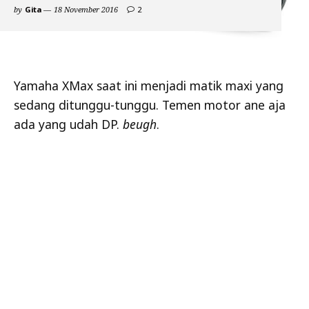
comments
by
Gita
18 November 2016
2
on
Bagaimana
Kalau
Kawasaki
Main
Matik
Yamaha XMax saat ini menjadi matik maxi yang
250cc
sedang ditunggu-tunggu. Temen motor ane aja
Juga
?
ada yang udah DP.
beugh
.