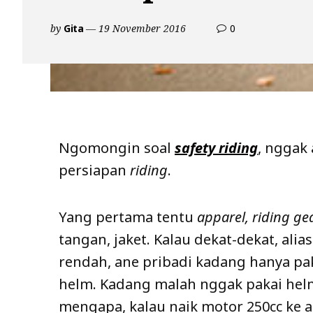
comments
by
Gita
19 November 2016
0
on
Persiapan
Sebelum
Riding
Ngomongin soal
safety riding
, nggak
persiapan
riding
.
Yang pertama tentu
apparel, riding gea
tangan, jaket. Kalau dekat-dekat, ali
rendah, ane pribadi kadang hanya pak
helm. Kadang malah nggak pakai helm
mengapa, kalau naik motor 250cc ke a