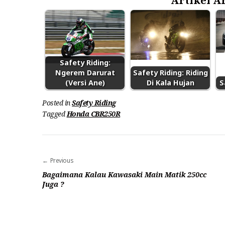
Artikel Ar
Safety Riding:
Ngerem Darurat
Safety Riding: Riding
(Versi Ane)
Di Kala Hujan
S
Posted in
Safety Riding
Tagged
Honda CBR250R
Navigasi
Previous
pos
Bagaimana Kalau Kawasaki Main Matik 250cc
Juga ?