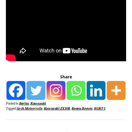
Share
Posted in
Berita
,
Kawasaki
Tagged
Arch Motorcycle
,
Kawasaki ZX10R
,
Keanu Reeves
,
KGRT-1