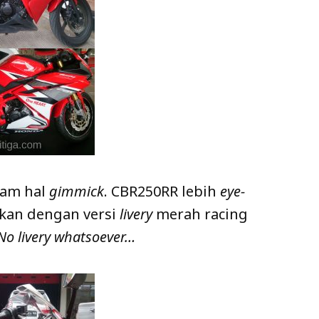
lam hal
gimmick
. CBR250RR lebih
eye-
gkan dengan versi
livery
merah racing
No livery whatsoever…