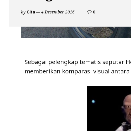
comments
by
Gita
4 Desember 2016
0
on
Komparasi
Visual
CBR250RR
Dengan
CBR250R
Sebagai pelengkap tematis seputar 
memberikan komparasi visual antara