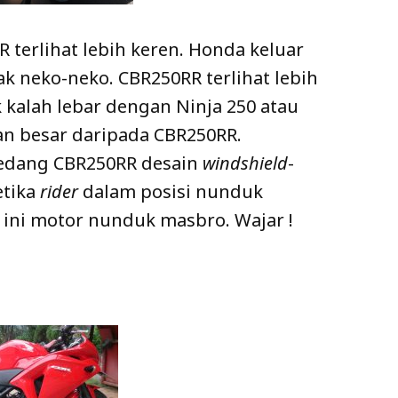
terlihat lebih keren. Honda keluar
k neko-neko. CBR250RR terlihat lebih
k kalah lebar dengan Ninja 250 atau
an besar daripada CBR250RR.
 Sedang CBR250RR desain
windshield
-
etika
rider
dalam posisi nunduk
ini motor nunduk masbro. Wajar !