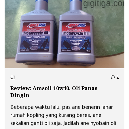
comm
Oli
2
on
Review: Amsoil 10w40. Oli Panas
Revie
Dingin
Amsoi
10w4
Beberapa waktu lalu, pas ane benerin lahar
Oli
rumah kopling yang kurang beres, ane
Pana
Dingi
sekalian ganti oli saja. Jadilah ane nyobain oli