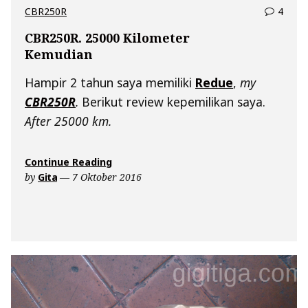
comm
CBR250R
4
on
CBR250R. 25000 Kilometer
CBR2
Kemudian
2500
Kilom
Hampir 2 tahun saya memiliki
Redue
,
my
Kemu
CBR250R
.
Berikut review kepemilikan saya.
After 25000 km.
“CBR250R.
Continue Reading
25000
by
Gita
7 Oktober 2016
Kilometer
Kemudian”