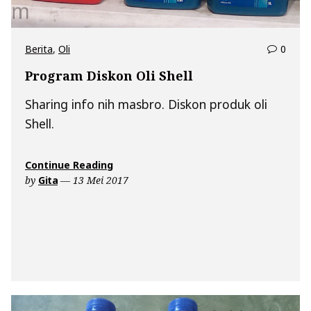
comm
Berita
,
Oli
0
on
Program Diskon Oli Shell
Prog
Disk
Sharing info nih masbro. Diskon produk oli
Oli
Shell.
Shell
“Program
Continue Reading
Diskon
by
Gita
13 Mei 2017
Oli
Shell”