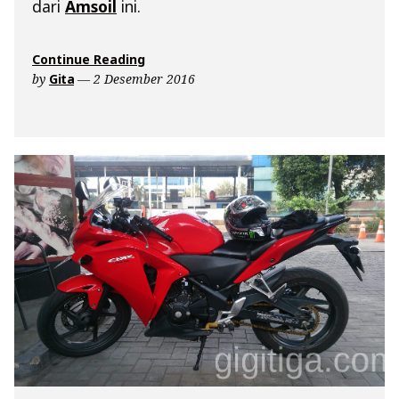
dari
Amsoil
ini.
“Review:
Continue Reading
Amsoil
by
Gita
2 Desember 2016
10w40.
Oli
Panas
Dingin”