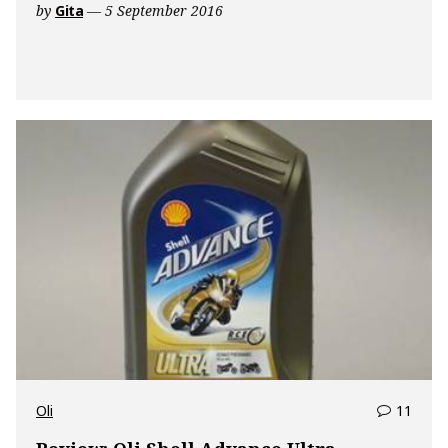
Oli
by
Gita
5 September 2016
Federal
Racing
10w40”
comm
Oli
11
on