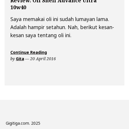
Review: Oli Shell Advance Ultra
Revie
10w40
Oli
Shell
Saya memakai oli ini sudah lumayan lama.
Adva
Adalah hampir setahun. Nah, berikut kesan-
Ultra
10w4
kesan saya tentang oli ini.
“Review:
Continue Reading
Oli
by
Gita
20 April 2016
Shell
Advance
Ultra
10w40”
Gigitiga.com. 2025