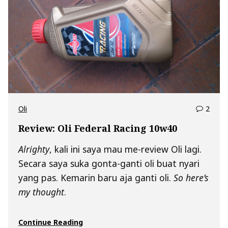
comm
Oli
2
on
Review: Oli Federal Racing 10w40
Revie
Oli
Alrighty
, kali ini saya mau me-review Oli lagi.
Feder
Secara saya suka gonta-ganti oli buat nyari
Racin
10w4
yang pas. Kemarin baru aja ganti oli.
So here’s
my thought
.
“Review:
Continue Reading